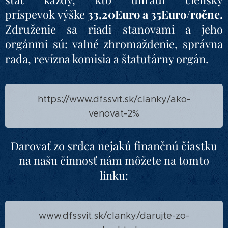
príspevok výške
33,20Euro a 35Euro
/
ročne.
Združenie sa riadi stanovami a jeho
orgánmi sú: valné zhromaždenie, správna
rada, revízna komisia a štatutárny orgán.
https://www.dfssvit.sk/clanky/ako-
venovat-2%
Darovať zo srdca nejakú finančnú čiastku
na našu činnosť nám môžete na tomto
linku:
www.dfssvit.sk/clanky/darujte-zo-