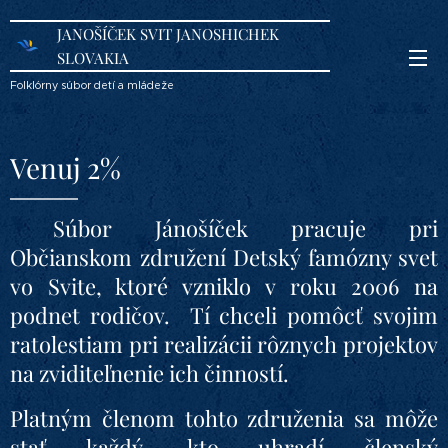
JANOŠÍČEK SVIT JANOSHICHEK
SLOVAKIA
Folklórny súbor detí a mládeže
Venuj 2%
Súbor Jánošíček pracuje pri
Občianskom združení Detský famózny svet
vo Svite, ktoré vzniklo v roku 2006 na
podnet rodičov. Tí chceli pomôcť svojim
ratolestiam pri realizácii rôznych projektov
na zviditeľnenie ich činností.
Platným členom tohto združenia sa môže
stať každý, kto uhradí členský