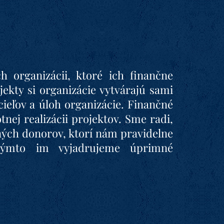
h organizácii, ktoré ich finančne
ojekty si organizácie vytvárajú sami
cieľov a úloh organizácie. Finančné
nej realizácii projektov. Sme radi,
ilných donorov, ktorí nám pravidelne
 Týmto im vyjadrujeme úprimné