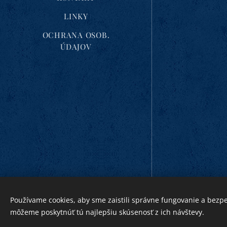
LINKY
OCHRANA OSOB.
ÚDAJOV
DFS 2026
Používame cookies, aby sme zaistili správne fungovanie a bezp
Vytvorené službou
Webnode
môžeme poskytnúť tú najlepšiu skúsenosť z ich návštevy.
Cookies