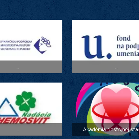
...
...
...
Akadémia dôstojnej st