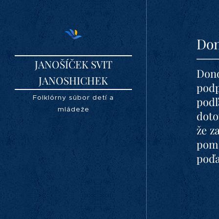
Don
JANOŠÍČEK SVIT
Dono
JANOSHICHEK
podp
SLOVAKIA
Folklórny súbor detí a
podľ
mládeže
doto
že z
pom
poďa