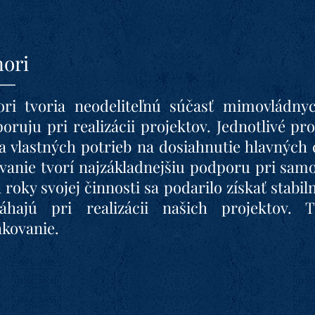
ori
ri tvoria neodeliteľnú súčasť mimovládnyc
oruju pri realizácii projektov. Jednotlivé pr
a vlastných potrieb na dosiahnutie hlavných 
vanie tvorí najzákladnejšiu podporu pri samot
a roky svojej činnosti sa podarilo získať stab
áhajú pri realizácii našich projektov.
kovanie.