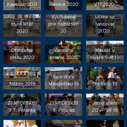
Kalendár 2021
vianoce 2020
VTF2020
Vystúpenie
Učíme sa
Hurá leto!
pre najbližších
tancovať
2020
20
2020
Otvorenie
Vianočné
Mikuláš v
plesu 2020
prianie 2020
meste Svit 19
Slov. dni v
Nábor 2019
Malopoľsku 19
Dni Svitu 19
23.MFDFSKB1
23.MFDFSKB1
Jarný snem
9 T. Polianka
9 Poprad
ZOVP SR 19
Z