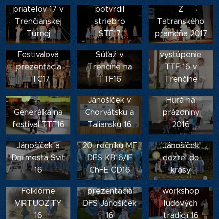
priateľov 17 v
potvrdil
Z
Trenčianskej
striebro
Tatranského
Turnej
STF17
prameňa 2017
Prípravy na
Festivalová
Súťaž v
vystúpenie
prezentácia
Trenčíne na
TTF 16 v
TTC17
TTF16
Trenčíne
Jánošíček v
Hurá na
Generálka na
Chorvátsku a
prázdniny
Jánošíček Svit
festival TTF16
Taliansku 16
2016
na jubilejnom
Jánošíček a
20. ročníku MF
Jánošíček
Dni mesta Svit
DFS KB16/IF
dozrel do
Ďalšia
16
ChFE CD16
krásy
úspešná
Tanečný
Folklórne
prezentácia
workshop
VIRTUOZITY
DFS Jánošíček
ľudových
16
16
tradícií 16