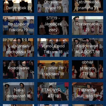
Ohrávanie
Tatranského
Deň matiek 19
májov 19
prameňa 19
STF19 -
Po stopách
Jánošíček
Prezentácie
folklóru 19
zlatý
19
Lučivjanská
Vianoce pod
Koledovanie
obchôdzka 18
Tatrami 18
MLADOSŤ 18
Jánošíček
obhájil
Koledovanie
Tvorivo za
striebro
18
tradíciami 18
TTF18
MFF
Naša
ETNOVYR -
Tatranské
dedovizeň 18
ATF18
kult. leto 18