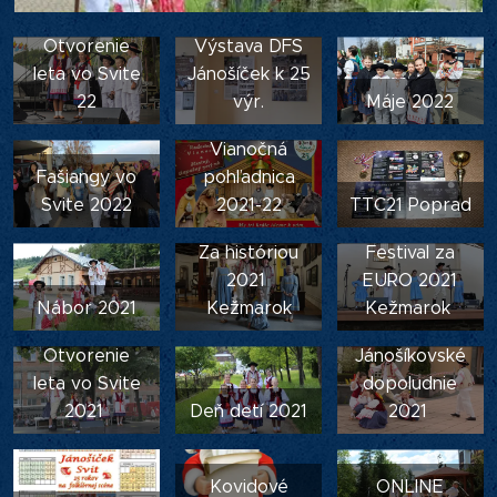
Otvorenie
Výstava DFS
leta vo Svite
Jánošíček k 25
22
výr.
Máje 2022
Vianočná
Fašiangy vo
pohľadnica
Svite 2022
2021-22
TTC21 Poprad
Za históriou
Festival za
2021
EURO 2021
Nábor 2021
Kežmarok
Kežmarok
Otvorenie
Jánošíkovské
leta vo Svite
dopoludnie
2021
Deň detí 2021
2021
Kovidové
ONLINE