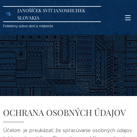
JANOŠÍČEK SVIT JANOSHICHEK
SLOVAKIA
Folklórny súbor detí a mládeže
.
OCHRANA OSOBNÝCH ÚDAJOV
Účelom je preukázať, že spracúvanie osobných údajov